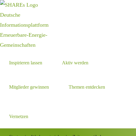
Zur
Zum
Hauptnavigation
Inhalt
Deutsche
springen
springen
Informationsplattform
Erneuerbare-Energie-
Gemeinschaften
Gemeinsam
Inspirieren lassen
Aktiv werden
die
Energiewende
gestalten
Mitglieder gewinnen
Themen entdecken
Show
Search
Vernetzen