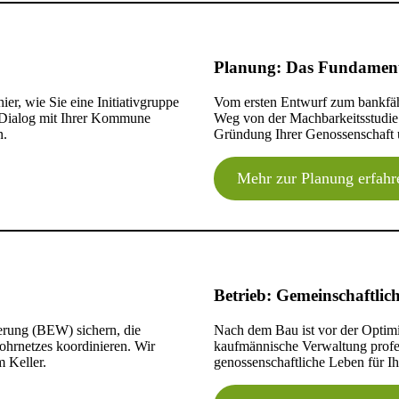
ten, Wärmebedarf ermitteln, Akzeptanz durch persönlichen Kont
atungen durchführen, verbindliche Vorverträge schließen, Abn
hnung
egionaler Firmen vergleichen, Bauverträge schließen, Zeitplan f
Planung: Das Fundament 
ung führen, Liquidität überwachen, finanzielle Rücklagen für I
skizzieren, Wirtschaftlichkeit prüfen, staatliche Fördermittel 
ntrale)
äche führen, Eigenkapital der Mitglieder sammeln, Finanzierung
er, wie Sie eine Initiativgruppe
Vom ersten Entwurf zum bankfähi
ienarbeit
en, Baustellenmarketing betreiben, Synergien mit anderen Medien
n Dialog mit Ihrer Kommune
Weg von der Machbarkeitsstudie ü
n.
Gründung Ihrer Genossenschaft 
er informieren, Verbandsprüfungen begleiten, lokale Teilhabe 
äge
Mehr zur Planung erfahr
leitungen verlegen, finale Lieferverträge unterzeichnen, Haus
ptimieren, neue Wärmequellen integrieren, Effizienz der gemei
g
en, Wirtschaftlichkeit steigern, Kapazitäten bei Bedarf für di
Betrieb: Gemeinschaftlich
derung (BEW) sichern, die
Nach dem Bau ist vor der Optimi
ohrnetzes koordinieren. Wir
kaufmännische Verwaltung profess
 Keller.
genossenschaftliche Leben für Ih