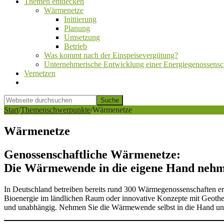
Themen entdecken
Wärmenetze
Initiierung
Planung
Umsetzung
Betrieb
Was kommt nach der Einspeisevergütung?
Unternehmerische Entwicklung einer Energiegenossensc
Vernetzen
Show
Search
Webseite
durchsuchen
Hide
Start
/
Themenschwerpunkte
/
Wärmenetze
Search
Wärmenetze
Genossenschaftliche Wärmenetze:
Die Wärmewende in die eigene Hand neh
In Deutschland betreiben bereits rund 300 Wärmegenossenschaften erf
Bioenergie im ländlichen Raum oder innovative Konzepte mit Geothe
und unabhängig. Nehmen Sie die Wärmewende selbst in die Hand und g