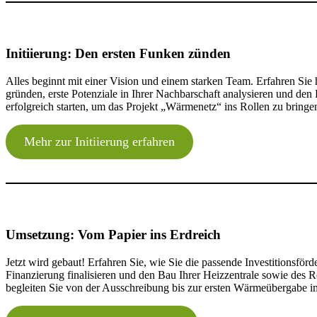
Kundenakquise und Vertragswesen
Info-Events durchführen, Fragebögen auswer
Ausschreibung und Vergabe
Wärmelieferverträge vorbereiten, Kundenber
Kaufmännische Verwaltung und Abrec
Leistungsverzeichnisse erstellen, Angebote r
Grobanalyse und Vorstudie
Initiierung: Den ersten Funken zünden
Verbrauchsabrechnungen erstellen, Buchhalt
Finanzierungs- und Förderkonzept
Daten-Check vornehmen, technische Konzepte 
Bauliche Realisierung (Netz und Heizze
Investitionszuschüsse beantragen, Bankgespr
Alles beginnt mit einer Vision und einem starken Team. Erfahren Sie hi
Genossenschaftliches Leben und Grem
Energiezentrale bauen, Rohrleitungen verleg
gründen, erste Potenziale in Ihrer Nachbarschaft analysieren und de
erfolgreich starten, um das Projekt „Wärmenetz“ ins Rollen zu bringe
Generalversammlungen durchführen, Mitglied
MEHR ZU INITIIERUNG ERFAHREN
Hausanschlüsse und finale Liefervertr
MEHR ZU PLANUNG ERFAHREN
Mehr zur Initiierung erfahren
Kontinuierliche Betriebsoptimierung
Übergabestationen montieren, Hausanschluss
Netzverluste senken, Rücklauftemperaturen o
Nachverdichtung und Netzerweiterun
MEHR ZU UMSETZUNG ERFAHREN
Neue Abnehmer anschließen, Netzausbau prüf
Umsetzung: Vom Papier ins Erdreich
Jetzt wird gebaut! Erfahren Sie, wie Sie die passende Investitionsför
MEHR ZU BETRIEB ERFAHREN
Finanzierung finalisieren und den Bau Ihrer Heizzentrale sowie des R
begleiten Sie von der Ausschreibung bis zur ersten Wärmeübergabe im