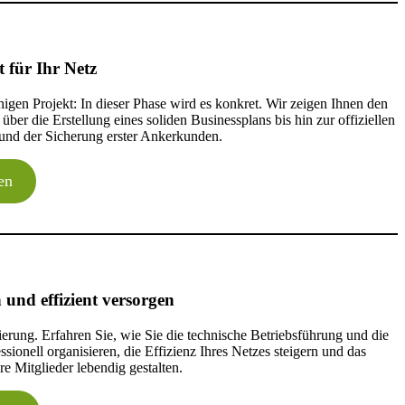
akt und lokale Teilhabe stärken.
ahme für gemeinschaftliche Wärmeprojekte sichern.
ür gemeinschaftliche Wärmeprojekte fixieren.
für Ihr Netz
nstandhaltung der Wärmegenossenschaft bilden.
für die Vorstudie beantragen.
 der gemeinschaftlichen Wärmeversorgung finalisieren.
gen Projekt: In dieser Phase wird es konkret. Wir zeigen Ihnen den
trägern für lokale Teilhabe nutzen.
ber die Erstellung eines soliden Businessplans bis hin zur offiziellen
und der Sicherung erster Ankerkunden.
in der Wärmegemeinschaft aktiv fördern.
en
halte an die gemeinschaftliche Wärmeversorgung anbinden.
nschaftlichen Wärmeprojekte laufend steigern.
e gemeinschaftliche Wärmeversorgung erweitern.
 und effizient versorgen
erung. Erfahren Sie, wie Sie die technische Betriebsführung und die
ionell organisieren, die Effizienz Ihres Netzes steigern und das
re Mitglieder lebendig gestalten.