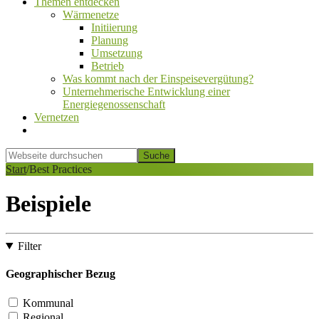
Themen entdecken
Wärmenetze
Initiierung
Planung
Umsetzung
Betrieb
Was kommt nach der Einspeisevergütung?
Unternehmerische Entwicklung einer
Energiegenossenschaft
Vernetzen
Show
Search
Webseite
durchsuchen
Hide
Start
/
Best Practices
Search
Beispiele
Filter
Geographischer Bezug
Kommunal
Regional