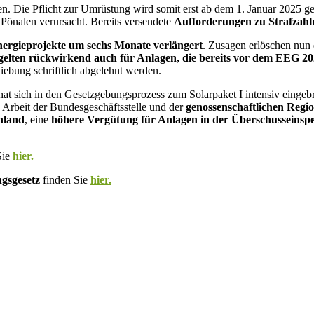
n. Die Pflicht zur Umrüstung wird somit erst ab dem 1. Januar 2025 g
Pönalen verursacht. Bereits versendete
Aufforderungen zu Strafzahlu
ergieprojekte um sechs Monate verlängert
. Zusagen erlöschen nun 
elten rückwirkend auch für Anlagen, die bereits vor dem EEG 20
hiebung schriftlich abgelehnt werden.
at sich in den Gesetzgebungsprozess zum Solarpaket I intensiv eingebr
 Arbeit der Bundesgeschäftsstelle und der
genossenschaftlichen Regi
hland
, eine
höhere Vergütung für Anlagen in der Überschusseinsp
Sie
hier.
ngsgesetz
finden Sie
hier.