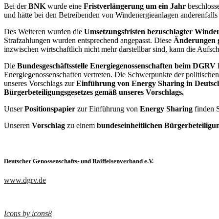
Bei der
BNK
wurde eine
Fristverlängerung um ein Jahr
beschlosse
und hätte bei den Betreibenden von Windenergieanlagen anderenfalls 
Des Weiteren wurden die
Umsetzungsfristen bezuschlagter Winden
Strafzahlungen wurden entsprechend angepasst. Diese
Änderungen g
inzwischen wirtschaftlich nicht mehr darstellbar sind, kann die Aufsc
Die
Bundesgeschäftsstelle Energiegenossenschaften beim DGRV
h
Energiegenossenschaften vertreten. Die Schwerpunkte der politischen
unseres Vorschlags zur
Einführung von Energy Sharing in Deutsc
Bürgerbeteiligungsgesetzes gemäß unseres Vorschlags.
Unser
Positionspapier
zur Einführung von
Energy Sharing
finden 
Unseren
Vorschlag
zu einem
bundeseinheitlichen Bürgerbeteiligu
Deutscher Genossenschafts- und Raiffeisenverband e.V.
www.dgrv.de
Icons by icons8