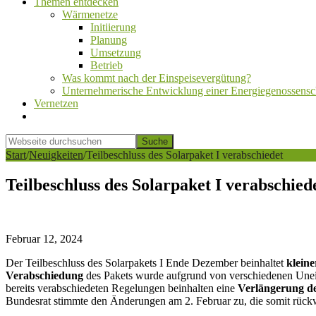
Themen entdecken
Wärmenetze
Initiierung
Planung
Umsetzung
Betrieb
Was kommt nach der Einspeisevergütung?
Unternehmerische Entwicklung einer Energiegenossensc
Vernetzen
Show
Search
Webseite
durchsuchen
Hide
Start
/
Neuigkeiten
/
Teilbeschluss des Solarpaket I verabschiedet
Search
Teilbeschluss des Solarpaket I verabschied
Februar 12, 2024
Der Teilbeschluss des Solarpakets I Ende Dezember beinhaltet
klein
Verabschiedung
des Pakets wurde aufgrund von verschiedenen Unei
bereits verabschiedeten Regelungen beinhalten eine
Verlängerung de
Bundesrat stimmte den Änderungen am 2. Februar zu, die somit rückw