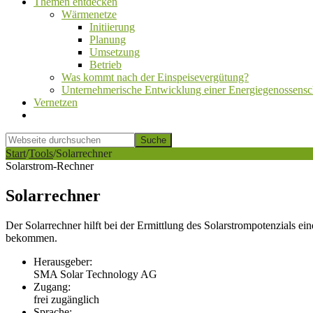
Themen entdecken
Wärmenetze
Initiierung
Planung
Umsetzung
Betrieb
Was kommt nach der Einspeisevergütung?
Unternehmerische Entwicklung einer Energiegenossensc
Vernetzen
Show
Search
Webseite
durchsuchen
Hide
Start
/
Tools
/
Solarrechner
Search
Solarstrom-Rechner
Solarrechner
Der Solarrechner hilft bei der Ermittlung des Solarstrompotenzials e
bekommen.
Herausgeber:
SMA Solar Technology AG
Zugang:
frei zugänglich
Sprache: