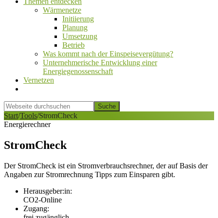
Themen entdecken
Wärmenetze
Initiierung
Planung
Umsetzung
Betrieb
Was kommt nach der Einspeisevergütung?
Unternehmerische Entwicklung einer
Energiegenossenschaft
Vernetzen
Show
Search
Webseite
durchsuchen
Hide
Start
/
Tools
/
StromCheck
Search
Energierechner
StromCheck
Der StromCheck ist ein Stromverbrauchsrechner, der auf Basis der
Angaben zur Stromrechnung Tipps zum Einsparen gibt.
Herausgeber:in:
CO2-Online
Zugang:
frei zugänglich