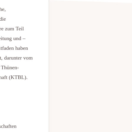
he,
die
re zum Teil
eitung und –
itfaden haben
t, darunter vom
 Thünen-
chaft (KTBL).
schaften