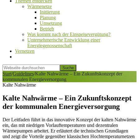
Themen entdecken
Wärmenetze
Initiierung
Planung
Umsetzung
Betrieb
Was kommt nach der Einspeisevergütung?
Unternehmerische Entwicklung einer
Energiegenossenschaft
Vernetzen
Show
Search
Webseite
durchsuchen
Hide
Start
/
Guidelines
/
Kalte Nahwärme – Ein Zukunftskonzept der
Search
kommunalen Energieversorgung
Kalte Nahwärme
Kalte Nahwärme – Ein Zukunftskonzept
der kommunalen Energieversorgung
Der Leitfaden führt in das innovative Konzept der kalten Nahwärme
ein, das mit niedrigen Vorlauftemperaturen und dezentralen
Wärmepumpen arbeitet. Er erläutert die technischen Grundlagen
und zeigt die Vorteile gegenüber klassischen Hochtemperaturnetzen