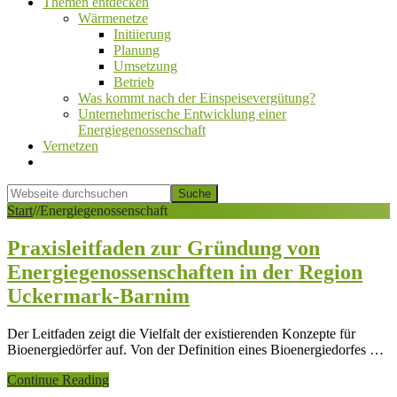
Themen entdecken
Wärmenetze
Initiierung
Planung
Umsetzung
Betrieb
Was kommt nach der Einspeisevergütung?
Unternehmerische Entwicklung einer
Energiegenossenschaft
Vernetzen
Show
Search
Webseite
durchsuchen
Hide
Start
/
/
Energiegenossenschaft
Search
Praxisleitfaden zur Gründung von
Energiegenossenschaften in der Region
Uckermark-Barnim
Der Leitfaden zeigt die Vielfalt der existierenden Konzepte für
Bioenergiedörfer auf. Von der Definition eines Bioenergiedorfes …
ÜberPraxisleitfaden
Continue Reading
zur