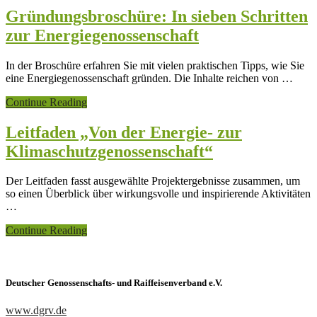
Gründung
Gründungsbroschüre: In sieben Schritten
von
zur Energiegenossenschaft
Energiegenossenschaften
in
der
In der Broschüre erfahren Sie mit vielen praktischen Tipps, wie Sie
Region
eine Energiegenossenschaft gründen. Die Inhalte reichen von …
Uckermark-
Barnim
ÜberGründungsbroschüre:
Continue Reading
In
sieben
Leitfaden „Von der Energie- zur
Schritten
Klimaschutzgenossenschaft“
zur
Energiegenossenschaft
Der Leitfaden fasst ausgewählte Projektergebnisse zusammen, um
so einen Überblick über wirkungsvolle und inspirierende Aktivitäten
…
ÜberLeitfaden
Continue Reading
„Von
der
Energie-
zur
Deutscher Genossenschafts- und Raiffeisenverband e.V.
Klimaschutzgenossenschaft“
www.dgrv.de