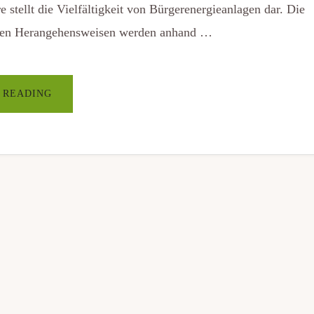
 stellt die Vielfältigkeit von Bürgerenergieanlagen dar. Die
chen Herangehensweisen werden anhand …
ÜBER„BÜRGER
 READING
MACHEN
ENERGIE“
RECHTSFORMEN
UND
TIPPS
FÜR
BÜRGERENERGIEANLAGEN
 e.V.