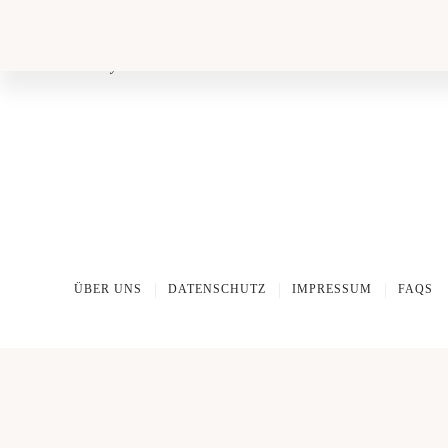
www.dgrv.de
Icons by icons8
ÜBER UNS
DATENSCHUTZ
IMPRESSUM
FAQS