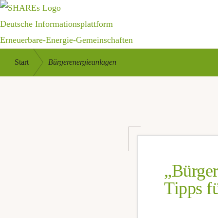
Zur
Zum
Hauptnavigation
Inhalt
Deutsche Informationsplattform
springen
springen
Erneuerbare-Energie-Gemeinschaften
Gemeinsam
/
/
Start
Bürgerenergieanlagen
die
Energiewende
gestalten
„Bürger
Tipps f