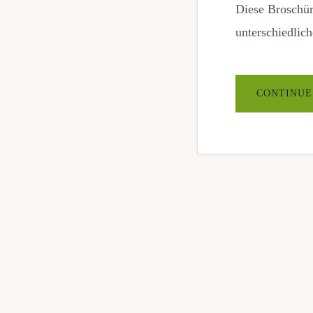
Diese Broschüre
unterschiedli
CONTINUE
Deutscher Genossenschafts- und Raiffeisenverband