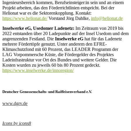
Ingenieursbereich kommen, Berufseinsteiger:in sein und an einem
Projekt arbeiten, das den Förderrichtlinien entspricht. Bei der
Helionat war es die Sektorenkopplung. Kontakt:
https://www.helionat.de/
Vorstand Jörg Dahlke,
info@helionat.de
Inselwerke eG, Usedomer Ladenetz:
Im Zeitraum von 2019 bis
2022 entstanden über 20 Ladepunkte auf der Insel Usedom und dem
angrenzenden Festland. Die
Inselwerke eG
hat für das Ladenetz
mehrere Fördertöpfe genutzt. Unter anderem den EFRE-
Klimaschutzfond mit 60 Prozent, das LEADER Programm der
LAG Vorpommersche Küste, die Fördergelder des Projektes
Ladeinfrastruktur vor Ort des Bundes und weitere Gelder. Die
Kosten wurden zu jeweils 60 bis 80 Prozent gedeckt.
https://www.inselwerke.de/innoregion/
Deutscher Genossenschafts- und Raiffeisenverband e.V.
www.dgrv.de
Icons by icons8