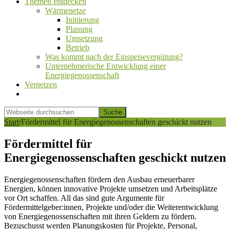
Themen entdecken
Wärmenetze
Initiierung
Planung
Umsetzung
Betrieb
Was kommt nach der Einspeisevergütung?
Unternehmerische Entwicklung einer
Energiegenossenschaft
Vernetzen
Show
Search
Webseite
durchsuchen
Hide
Start
/
Fördermittel für Energiegenossenschaften geschickt nutzen
Search
Fördermittel für
Energiegenossenschaften geschickt nutzen
Energiegenossenschaften fördern den Ausbau erneuerbarer
Energien, können innovative Projekte umsetzen und Arbeitsplätze
vor Ort schaffen. All das sind gute Argumente für
Fördermittelgeber:innen, Projekte und/oder die Weiterentwicklung
von Energiegenossenschaften mit ihren Geldern zu fördern.
Bezuschusst werden Planungskosten für Projekte, Personal,