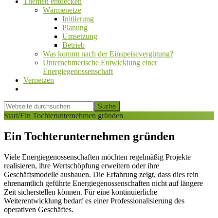
Themen entdecken
Wärmenetze
Initiierung
Planung
Umsetzung
Betrieb
Was kommt nach der Einspeisevergütung?
Unternehmerische Entwicklung einer
Energiegenossenschaft
Vernetzen
Show
Search
Webseite
durchsuchen
Hide
Start
/
Ein Tochterunternehmen gründen
Search
Ein Tochterunternehmen gründen
Viele Energiegenossenschaften möchten regelmäßig Projekte
realisieren, ihre Wertschöpfung erweitern oder ihre
Geschäftsmodelle ausbauen. Die Erfahrung zeigt, dass dies rein
ehrenamtlich geführte Energiegenossenschaften nicht auf längere
Zeit sicherstellen können. Für eine kontinuierliche
Weiterentwicklung bedarf es einer Professionalisierung des
operativen Geschäftes.