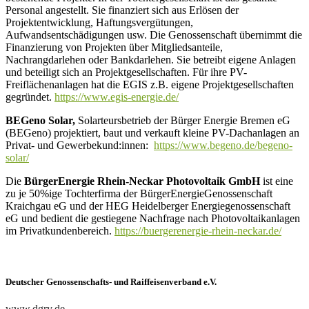
Personal angestellt. Sie finanziert sich aus Erlösen der
Projektentwicklung, Haftungsvergütungen,
Aufwandsentschädigungen usw. Die Genossenschaft übernimmt die
Finanzierung von Projekten über Mitgliedsanteile,
Nachrangdarlehen oder Bankdarlehen. Sie betreibt eigene Anlagen
und beteiligt sich an Projektgesellschaften. Für ihre PV-
Freiflächenanlagen hat die EGIS z.B. eigene Projektgesellschaften
gegründet.
https://www.egis-energie.de/
BEGeno Solar,
Solarteursbetrieb der Bürger Energie Bremen eG
(BEGeno) projektiert, baut und verkauft kleine PV-Dachanlagen an
Privat- und Gewerbekund:innen:
https://www.begeno.de/begeno-
solar/
Die
BürgerEnergie Rhein-Neckar Photovoltaik GmbH
ist eine
zu je 50%ige Tochterfirma der BürgerEnergieGenossenschaft
Kraichgau eG und der HEG Heidelberger Energiegenossenschaft
eG und bedient die gestiegene Nachfrage nach Photovoltaikanlagen
im Privatkundenbereich.
https://buergerenergie-rhein-neckar.de/
Deutscher Genossenschafts- und Raiffeisenverband e.V.
www.dgrv.de