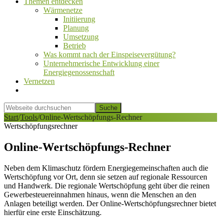
Themen entdecken
Wärmenetze
Initiierung
Planung
Umsetzung
Betrieb
Was kommt nach der Einspeisevergütung?
Unternehmerische Entwicklung einer
Energiegenossenschaft
Vernetzen
Show
Search
Webseite
durchsuchen
Hide
Start
/
Tools
/
Online-Wertschöpfungs-Rechner
Search
Wertschöpfungsrechner
Online-Wertschöpfungs-Rechner
Neben dem Klimaschutz fördern Energiegemeinschaften auch die
Wertschöpfung vor Ort, denn sie setzen auf regionale Ressourcen
und Handwerk. Die regionale Wertschöpfung geht über die reinen
Gewerbesteuereinnahmen hinaus, wenn die Menschen an den
Anlagen beteiligt werden. Der Online-Wertschöpfungsrechner bietet
hierfür eine erste Einschätzung.